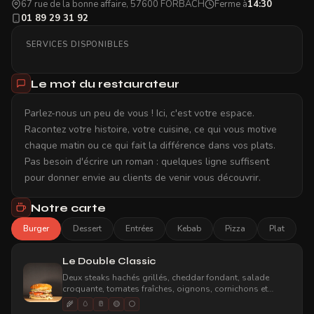
67 rue de la bonne affaire, 57600 FORBACH
Ferme à
14:30
01 89 29 31 92
SERVICES DISPONIBLES
Le mot du restaurateur
Parlez-nous un peu de vous ! Ici, c'est votre espace.
Racontez votre histoire, votre cuisine, ce qui vous motive
chaque matin ou ce qui fait la différence dans vos plats.
Pas besoin d'écrire un roman : quelques ligne suffisent
pour donner envie au clients de venir vous découvrir.
Notre carte
Burger
Dessert
Entrées
Kebab
Pizza
Plat
Le Double Classic
Deux steaks hachés grillés, cheddar fondant, salade
croquante, tomates fraîches, oignons, cornichons et
sauce burger maison, le tout dans un pain brioché au
🌾
🥚
🥛
🟡
⚪
graines de sésame. Un incontournable pour les amateurs