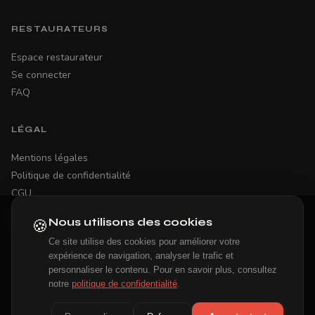
RESTAURATEURS
Espace restaurateur
Se connecter
FAQ
LÉGAL
Mentions légales
Politique de confidentialité
CGU
Contact
🍪
Nous utilisons des cookies
Gestion des cookies
Ce site utilise des cookies pour améliorer votre
expérience de navigation, analyser le trafic et
personnaliser le contenu. Pour en savoir plus, consultez
Pour votre santé, n'hésitez pas à consulter le site
notre
politique de confidentialité
.
mangerbouger.fr/manger-mieux